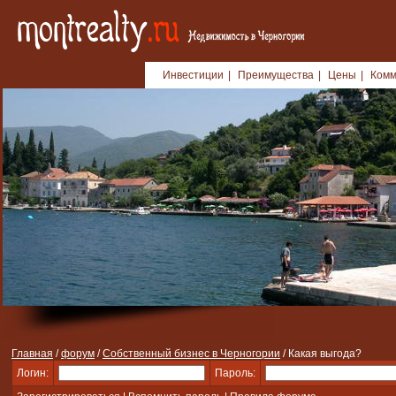
Инвестиции
|
Преимущества
|
Цены
|
Комм
Главная
/
форум
/
Собственный бизнес в Черногории
/ Какая выгода?
Логин:
Пароль: