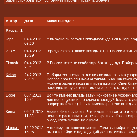
Зарегистрироваться
|
Вспомнить пароль
|
Правила форума
Автор
Дата
Какая выгода?
Pages
:
1
кара
04.4.2012
А выгодно ли сегодня вкладывать деньги в Черного
09:10
И.В.А.
04.4.2012
гораздо эффективнее вкладывать в России а жить 
10:29
Timash
04.4.2012
В России тоже не особо заработать дадут. Поборам
21:41
Keitsy
24.2.2013
Поборы есть везде, что о них вспоминать так упорн
20:14
Вопрос просто слишком обтекаем. Чем заняться с
можно в разные вещи или предприятия. Свой бизн
накладно получается в том смысле, что конкурентов
Eccor
05.4.2013
Во что именно вкладывать? Конкретнее можно? Мо
10:31
для последующей его сдачи в аренду? Тогда это д
в курортной зоне). На что именно решено вкладыв
Кеша
09.10.2013
Бизнес бизнесу рознь, Что именно вы хотите откр
11:33
немного расплывчатая, не конкретная. Каков вопрос,
вкладывать можно, но с умом.
Маркиз
18.12.2013
А почему нет, конечно можно. Если вы выбрали для
15:05
рынок и найдите подходящий для вас бизнес. Успе