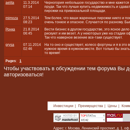
aelita
11.3.2014
Черногория небольшое государство и мне кажется
07:14
пруди. Так что лучше купить недвижимость и сдават
пирожки на привокзальной площади.
mimoza
27.5.2014
Тем более, что ваши жаренные пирожки никто и пок
08:23
очень тонкое и опасное. Случается по разному. Быв
Ронка
21.8.2014
Вести бизнес в другом государстве, это ясное дел
06:45
рискуют и им везет. А у некоторых уже на стадии 
Так что наверное везение все-таки существует.
grysa
07.11.2014
На то оно и существует, колесо фортуны и я в это 
02:46
нужное время в нужном месте. Вот только бы знать,г
то время!
Pages
:
1
Чтобы участвовать в обсуждении тем форума Вы 
авторизоваться!
Инвестиции
|
Преимущества
|
Цены
|
Комм
Адрес: г. Москва, Ленинский проспект, д. 1, оф.