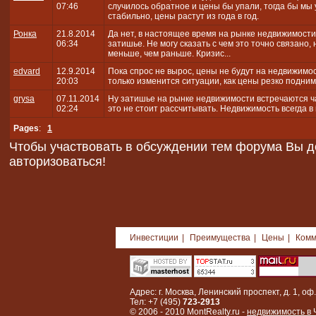
07:46
случилось обратное и цены бы упали, тогда бы мы у
стабильно, цены растут из года в год.
Ронка
21.8.2014
Да нет, в настоящее время на рынке недвижимости
06:34
затишье. Не могу сказать с чем это точно связано,
меньше, чем раньше. Кризис...
edvard
12.9.2014
Пока спрос не вырос, цены не будут на недвижимо
20:03
только изменится ситуации, как цены резко подним
grysa
07.11.2014
Ну затишье на рынке недвижимости встречаются ча
02:24
это не стоит рассчитывать. Недвижимость всегда в 
Pages
:
1
Чтобы участвовать в обсуждении тем форума Вы 
авторизоваться!
Инвестиции
|
Преимущества
|
Цены
|
Комм
Адрес: г. Москва, Ленинский проспект, д. 1, оф.
Тел: +7 (495)
723-2913
© 2006 - 2010 MontRealty.ru -
недвижимость в 