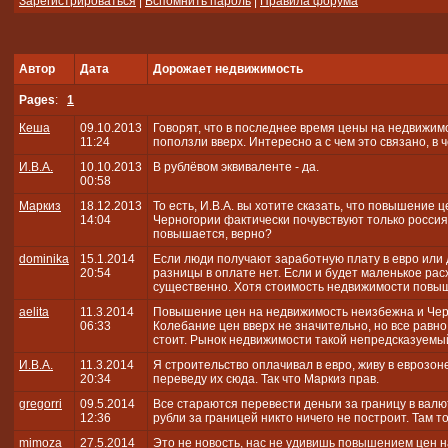
Зарегистрироваться
|
Вспомнить пароль
|
Правила форума
Автор
Дата
Дорожает недвижимость
Pages
:
1
Кеша
09.10.2013
Говорят, что в последнее время цены на недвижим
11:24
поползли вверх. Интересно а с чем это связано, в 
И.В.А.
10.10.2013
В рублёвом эквиваленте - да.
00:58
Маркиз
18.12.2013
То есть, И.В.А. вы хотите сказать, что повышение 
14:04
Черногории фактически почувствуют только россиян
повышается, верно?
dominika
15.1.2014
Если люди получают заработную плату в евро или 
20:54
разницы в оплате нет. Если и будет маленькое рас
существенно. Хотя стоимость недвижимости повыш
aelita
11.3.2014
Повышение цен на недвижимость неизбежна и Черн
06:33
Колебание цен вверх не значительно, но все равно
стоит. Рынок недвижимости такой непредсказуемы
И.В.А.
11.3.2014
Я строительство оплачивал в евро, живу в еврозоне
20:34
переведу их сюда. Так что Маркиз прав.
gregorri
09.5.2014
Все стараются перевести деньги за границу в валюте
12:36
рубли за границей никто ничего не построит. Там то
mimoza
27.5.2014
Это не новость, нас не удивишь повышением цен н