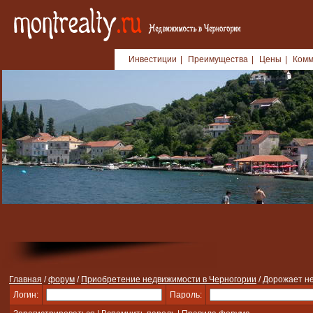
Инвестиции
|
Преимущества
|
Цены
|
Комм
Главная
/
форум
/
Приобретение недвижимости в Черногории
/ Дорожает н
Логин:
Пароль: