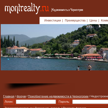
Инвестиции
|
Преимущества
|
Цены
|
Комм
Главная
/
форум
/
Приобретение недвижимости в Черногории
/ Недостроен
Логин:
Пароль: