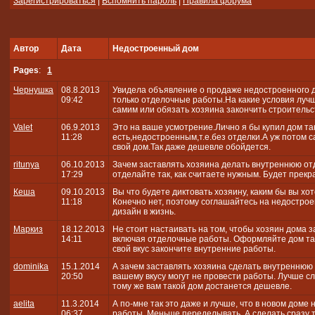
Зарегистрироваться
|
Вспомнить пароль
|
Правила форума
Автор
Дата
Недостроенный дом
Pages
:
1
Чернушка
08.8.2013
Увидела объявление о продаже недостроенного до
09:42
только отделочные работы.На какие условия лучш
самим или обязать хозяина закончить строительс
Valet
06.9.2013
Это на ваше усмотрение.Лично я бы купил дом так
11:28
есть,недостроенным,т.е.без отделки.А уж потом с
свой дом.Так даже дешевле обойдется.
ritunya
06.10.2013
Зачем заставлять хозяина делать внутреннюю от
17:29
отделайте так, как считаете нужным. Будет прекр
Кеша
09.10.2013
Вы что будете диктовать хозяину, каким бы вы хо
11:18
Конечно нет, поэтому соглашайтесь на недостро
дизайн в жизнь.
Маркиз
18.12.2013
Не стоит настаивать на том, чтобы хозяин дома з
14:11
включая отделочные работы. Оформляйте дом таки
свой вкус закончите внутренние работы.
dominika
15.1.2014
А зачем заставлять хозяина сделать внутреннюю 
20:50
вашему вкусу могут не провести работы. Лучше сл
тому же вам такой дом достанется дешевле.
aelita
11.3.2014
А по-мне так это даже и лучше, что в новом дом
06:37
работы. Меньше переделывать. А сделать сразу та