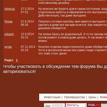
собственному дизайну.
mimoza
27.5.2014
Ну конечно же берите дом в таком состоянии, ко
07:52
отделочные работы и оформляете его внутреннос
Действительно, так даже выгоднее.
Ронка
21.8.2014
Покупать готовую коробку, мне кажется выгоднее 
06:28
сделать в доме все как вам хочется. Как говорится
дешевле обойдется.
edvard
12.9.2014
Уж лучше брать не доделанный. А то по своему о
20:15
потом ремонт в новом доме делать. А так может 
можно.
grysa
07.11.2014
Конечно отделка недостроенного дома обойдется в
02:19
Хотя в купленном жилье все равно люди стараютс
что тоже стоит денег.
Pages
:
1
Чтобы участвовать в обсуждении тем форума Вы 
авторизоваться!
Инвестиции
|
Преимущества
|
Цены
|
Комм